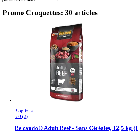
Promo Croquettes: 30 articles
3 options
5.0 (2)
Belcando®
Adult Beef -​ Sans Céréales, 12,5 kg (