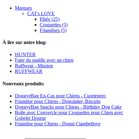
Marques
CAT's LOVE
Pâtée (25)
Croquettes (5)
Friandises (5)
À lire sur notre blog:
HUNTER
Faire du paddle avec un chien
Ruffwear - Mission
RUFFWEAR
Nouveaux produits:
DoggyeBag En-Cas pour Chiens - Cuortenero
Friandise pour Chiens - Dogolatier, Biscuits
DoggyeBag Snacks pour Chiens - Birthday Dog Cake
Boîte avec Couvercle pour Croquettes pour Chien avec
Gobelet Doseur
Friandise pour Chiens - Donut Ciambellove