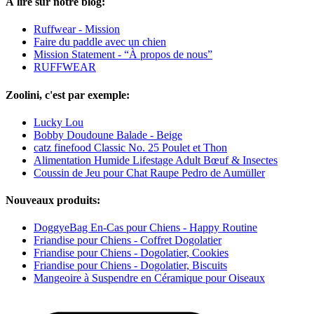
À lire sur notre blog:
Ruffwear - Mission
Faire du paddle avec un chien
Mission Statement - “À propos de nous”
RUFFWEAR
Zoolini, c'est par exemple:
Lucky Lou
Bobby Doudoune Balade - Beige
catz finefood Classic No. 25 Poulet et Thon
Alimentation Humide Lifestage Adult Bœuf & Insectes
Coussin de Jeu pour Chat Raupe Pedro de Aumüller
Nouveaux produits:
DoggyeBag En-Cas pour Chiens - Happy Routine
Friandise pour Chiens - Coffret Dogolatier
Friandise pour Chiens - Dogolatier, Cookies
Friandise pour Chiens - Dogolatier, Biscuits
Mangeoire à Suspendre en Céramique pour Oiseaux