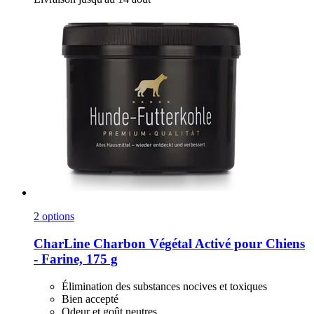
2 options
CharLine
Charbon Végétal Activé pour Chiens
-​ Farine, 175 g
Élimination des substances nocives et toxiques
Bien accepté
Odeur et goût neutres