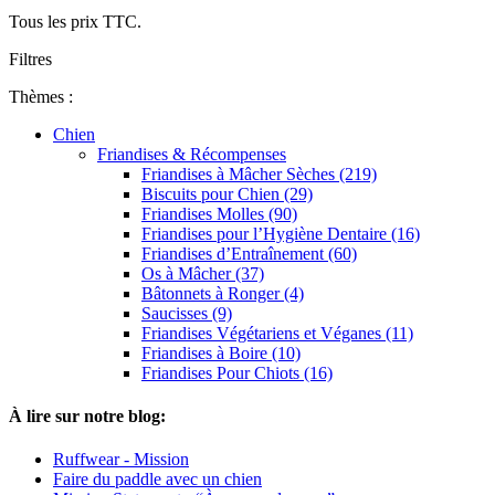
Tous les prix TTC.
Filtres
Thèmes :
Chien
Friandises & Récompenses
Friandises à Mâcher Sèches (219)
Biscuits pour Chien (29)
Friandises Molles (90)
Friandises pour l’Hygiène Dentaire (16)
Friandises d’Entraînement (60)
Os à Mâcher (37)
Bâtonnets à Ronger (4)
Saucisses (9)
Friandises Végétariens et Véganes (11)
Friandises à Boire (10)
Friandises Pour Chiots (16)
À lire sur notre blog:
Ruffwear - Mission
Faire du paddle avec un chien