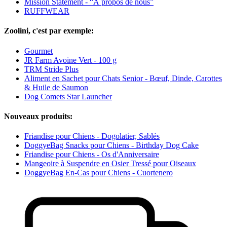
Mission Statement - “À propos de nous”
RUFFWEAR
Zoolini, c'est par exemple:
Gourmet
JR Farm Avoine Vert - 100 g
TRM Stride Plus
Aliment en Sachet pour Chats Senior - Bœuf, Dinde, Carottes
& Huile de Saumon
Dog Comets Star Launcher
Nouveaux produits:
Friandise pour Chiens - Dogolatier, Sablés
DoggyeBag Snacks pour Chiens - Birthday Dog Cake
Friandise pour Chiens - Os d'Anniversaire
Mangeoire à Suspendre en Osier Tressé pour Oiseaux
DoggyeBag En-Cas pour Chiens - Cuortenero