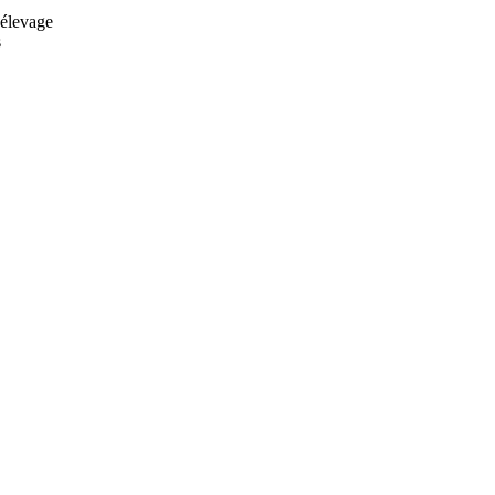
'élevage
s