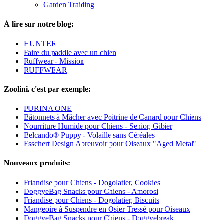
Garden Traiding
À lire sur notre blog:
HUNTER
Faire du paddle avec un chien
Ruffwear - Mission
RUFFWEAR
Zoolini, c'est par exemple:
PURINA ONE
Bâtonnets à Mâcher avec Poitrine de Canard pour Chiens
Nourriture Humide pour Chiens - Senior, Gibier
Belcando® Puppy - Volaille sans Céréales
Esschert Design Abreuvoir pour Oiseaux "Aged Metal"
Nouveaux produits:
Friandise pour Chiens - Dogolatier, Cookies
DoggyeBag Snacks pour Chiens - Amorosi
Friandise pour Chiens - Dogolatier, Biscuits
Mangeoire à Suspendre en Osier Tressé pour Oiseaux
DoggyeBag Snacks pour Chiens - Doggyebreak