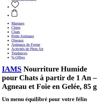
Marques
Chien
Chats
Petits Animaux
Oiseaux
Animaux de Ferme
Activités de Plein Air
Tendances
% Offres
IAMS
Nourriture Humide
pour Chats à partir de 1 An –
Agneau et Foie en Gelée, 85 g
Un menu équilibré pour votre félin