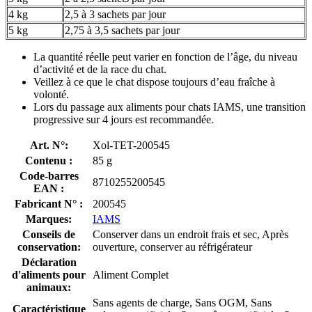
4 kg
2,5 à 3 sachets par jour
5 kg
2,75 à 3,5 sachets par jour
La quantité réelle peut varier en fonction de l’âge, du niveau
d’activité et de la race du chat.
Veillez à ce que le chat dispose toujours d’eau fraîche à
volonté.
Lors du passage aux aliments pour chats IAMS, une transition
progressive sur 4 jours est recommandée.
Art. N°:
Xol-TET-200545
Contenu :
85 g
Code-barres
8710255200545
EAN :
Fabricant N° :
200545
Marques:
IAMS
Conseils de
Conserver dans un endroit frais et sec, Après
conservation:
ouverture, conserver au réfrigérateur
Déclaration
d'aliments pour
Aliment Complet
animaux:
Sans agents de charge, Sans OGM, Sans
Caractéristique