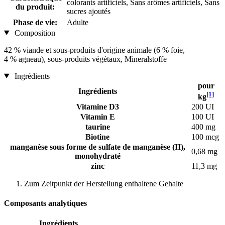
colorants artificiels, Sans arômes artificiels, Sans
du produit:
sucres ajoutés
Phase de vie:
Adulte
Composition
42 % viande et sous-produits d'origine animale (6 % foie,
4 % agneau), sous-produits végétaux, Mineralstoffe
Ingrédients
pour
Ingrédients
[1]
kg
Vitamine D3
200 UI
Vitamin E
100 UI
taurine
400 mg
Biotine
100 mcg
manganèse sous forme de sulfate de manganèse (II),
0,68 mg
monohydraté
zinc
11,3 mg
Zum Zeitpunkt der Herstellung enthaltene Gehalte
Composants analytiques
Ingrédients