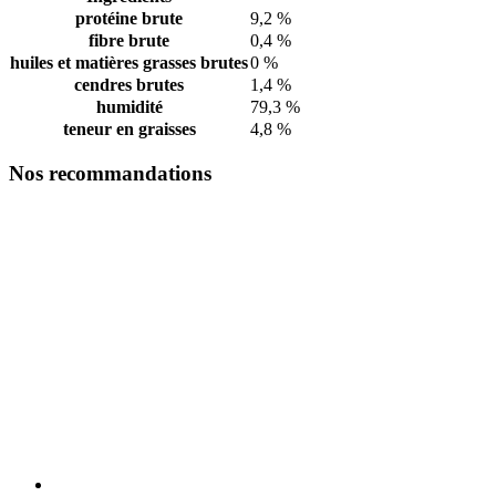
protéine brute
9,2 %
fibre brute
0,4 %
huiles et matières grasses brutes
0 %
cendres brutes
1,4 %
humidité
79,3 %
teneur en graisses
4,8 %
Nos recommandations