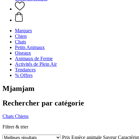
Marques
Chien
Chats
Petits Animaux
Oiseaux
Animaux de Ferme
Activités de Plein Air
Tendances
% Offres
Mjamjam
Rechercher par catégorie
Chats
Chiens
Filtrer & trier
Prix
Espèce animale
Saveur
Caractéris