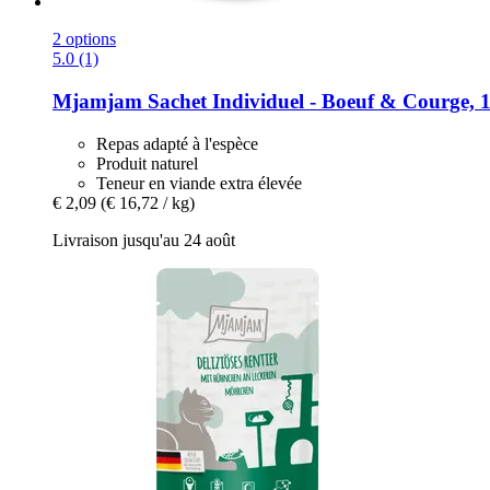
2 options
5.0 (1)
Mjamjam
Sachet Individuel -​ Boeuf & Courge, 
Repas adapté à l'espèce
Produit naturel
Teneur en viande extra élevée
€ 2,09
(€ 16,72 / kg)
Livraison jusqu'au 24 août