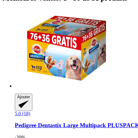
Ajouter
5.0 (18)
Pedigree
Dentastix Large Multipack PLUSPAC
-20%