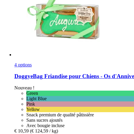
4 options
DoggyeBag
Friandise pour Chiens -​ Os d'Annive
Nouveau !
Green
Light Blue
Pink
Yellow
Snack premium de qualité pâtissière
Sans sucres ajoutés
Avec bougie incluse
€ 10,59
(€ 124,59 / kg)