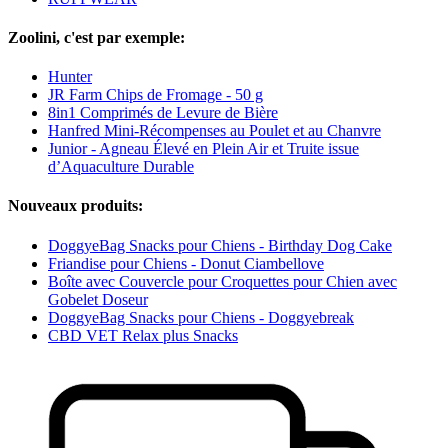
Zoolini, c'est par exemple:
Hunter
JR Farm Chips de Fromage - 50 g
8in1 Comprimés de Levure de Bière
Hanfred Mini-Récompenses au Poulet et au Chanvre
Junior - Agneau Élevé en Plein Air et Truite issue
d’Aquaculture Durable
Nouveaux produits:
DoggyeBag Snacks pour Chiens - Birthday Dog Cake
Friandise pour Chiens - Donut Ciambellove
Boîte avec Couvercle pour Croquettes pour Chien avec
Gobelet Doseur
DoggyeBag Snacks pour Chiens - Doggyebreak
CBD VET Relax plus Snacks