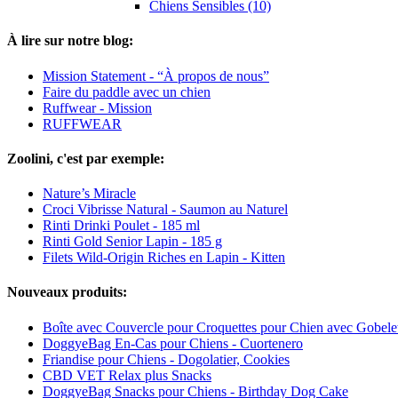
Chiens Sensibles (10)
À lire sur notre blog:
Mission Statement - “À propos de nous”
Faire du paddle avec un chien
Ruffwear - Mission
RUFFWEAR
Zoolini, c'est par exemple:
Nature’s Miracle
Croci Vibrisse Natural - Saumon au Naturel
Rinti Drinki Poulet - 185 ml
Rinti Gold Senior Lapin - 185 g
Filets Wild-Origin Riches en Lapin - Kitten
Nouveaux produits:
Boîte avec Couvercle pour Croquettes pour Chien avec Gobele
DoggyeBag En-Cas pour Chiens - Cuortenero
Friandise pour Chiens - Dogolatier, Cookies
CBD VET Relax plus Snacks
DoggyeBag Snacks pour Chiens - Birthday Dog Cake