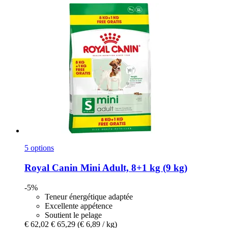
5 options
Royal Canin
Mini Adult, 8+1 kg (9 kg)
-5%
Teneur énergétique adaptée
Excellente appétence
Soutient le pelage
€ 62,02
€ 65,29
(€ 6,89 / kg)