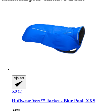
Ajouter
5.0 (1)
Ruffwear
Vert™ Jacket -​ Blue Pool, XXS
-60%