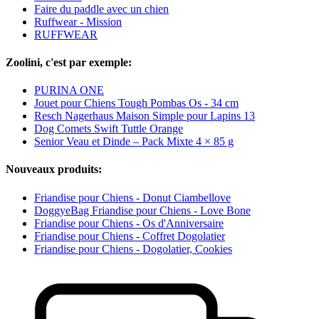
Faire du paddle avec un chien
Ruffwear - Mission
RUFFWEAR
Zoolini, c'est par exemple:
PURINA ONE
Jouet pour Chiens Tough Pombas Os - 34 cm
Resch Nagerhaus Maison Simple pour Lapins 13
Dog Comets Swift Tuttle Orange
Senior Veau et Dinde – Pack Mixte 4 × 85 g
Nouveaux produits:
Friandise pour Chiens - Donut Ciambellove
DoggyeBag Friandise pour Chiens - Love Bone
Friandise pour Chiens - Os d'Anniversaire
Friandise pour Chiens - Coffret Dogolatier
Friandise pour Chiens - Dogolatier, Cookies