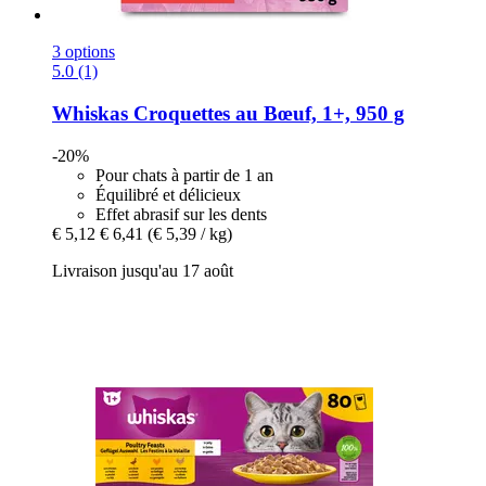
3 options
5.0 (1)
Whiskas
Croquettes au Bœuf, 1+, 950 g
-20%
Pour chats à partir de 1 an
Équilibré et délicieux
Effet abrasif sur les dents
€ 5,12
€ 6,41
(€ 5,39 / kg)
Livraison jusqu'au 17 août