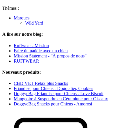
Thèmes :
Marques
Wild Yard
À lire sur notre blog:
Ruffwear - Mission
Faire du paddle avec un chien
Mission Statement - “À propos de nous”
RUFFWEAR
Nouveaux produits:
CBD VET Relax plus Snacks
Friandise pour Chiens - Dogolatier, Cookies
DoggyeBag Friandise pour Chiens - Love Biscuit
Mangeoire à Suspendre en Céramique pour Oiseaux
DoggyeBag Snacks pour Chiens - Amorosi