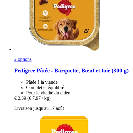
2 options
Pedigree
Pâtée -​ Barquette, Bœuf et foie (300 g)
Pâtée à la viande
Complet et équilibré
Pour la vitalité du chien
€ 2,39
(€ 7,97 / kg)
Livraison jusqu'au 17 août