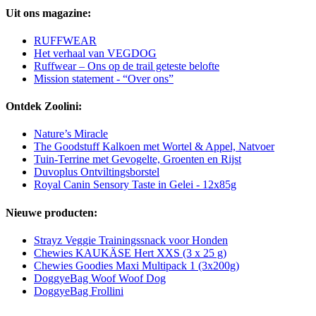
Uit ons magazine:
RUFFWEAR
Het verhaal van VEGDOG
Ruffwear – Ons op de trail geteste belofte
Mission statement - “Over ons”
Ontdek Zoolini:
Nature’s Miracle
The Goodstuff Kalkoen met Wortel & Appel, Natvoer
Tuin-Terrine met Gevogelte, Groenten en Rijst
Duvoplus Ontviltingsborstel
Royal Canin Sensory Taste in Gelei - 12x85g
Nieuwe producten:
Strayz Veggie Trainingssnack voor Honden
Chewies KAUKÄSE Hert XXS (3 x 25 g)
Chewies Goodies Maxi Multipack 1 (3x200g)
DoggyeBag Woof Woof Dog
DoggyeBag Frollini