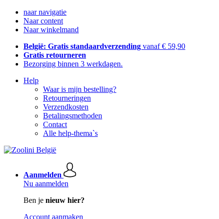
naar navigatie
Naar content
Naar winkelmand
België: Gratis standaardverzending
vanaf € 59,90
Gratis retourneren
Bezorging binnen 3 werkdagen.
Help
Waar is mijn bestelling?
Retourneringen
Verzendkosten
Betalingsmethoden
Contact
Alle help-thema`s
Aanmelden
Nu aanmelden
Ben je
nieuw hier?
Account aanmaken