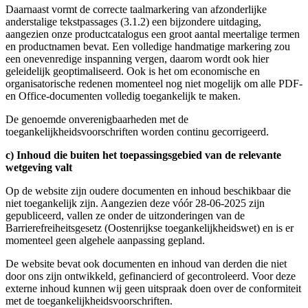
Daarnaast vormt de correcte taalmarkering van afzonderlijke
anderstalige tekstpassages (3.1.2) een bijzondere uitdaging,
aangezien onze productcatalogus een groot aantal meertalige termen
en productnamen bevat. Een volledige handmatige markering zou
een onevenredige inspanning vergen, daarom wordt ook hier
geleidelijk geoptimaliseerd. Ook is het om economische en
organisatorische redenen momenteel nog niet mogelijk om alle PDF-
en Office-documenten volledig toegankelijk te maken.
De genoemde onverenigbaarheden met de
toegankelijkheidsvoorschriften worden continu gecorrigeerd.
c) Inhoud die buiten het toepassingsgebied van de relevante
wetgeving valt
Op de website zijn oudere documenten en inhoud beschikbaar die
niet toegankelijk zijn. Aangezien deze vóór 28-06-2025 zijn
gepubliceerd, vallen ze onder de uitzonderingen van de
Barrierefreiheitsgesetz (Oostenrijkse toegankelijkheidswet) en is er
momenteel geen algehele aanpassing gepland.
De website bevat ook documenten en inhoud van derden die niet
door ons zijn ontwikkeld, gefinancierd of gecontroleerd. Voor deze
externe inhoud kunnen wij geen uitspraak doen over de conformiteit
met de toegankelijkheidsvoorschriften.