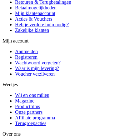
Retouren & Terugbetalingen
Betaalmogelijkheden
Mijn klantenaccount
Acties & Vouchers
Heb je verdere hulp nodig?
Zakelijke klanten
Mijn account
Aanmelden
Registreren
Wachtwoord vergeten?
Waar is mijn levering?
Voucher verzilveren
Weetjes
Wij en ons milieu
Magazine
Productfilms
Onze partners
Affiliate programma
Terugroepacties
Over ons