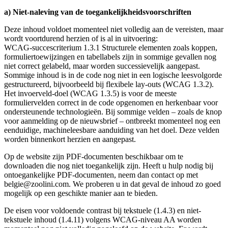
a) Niet-naleving van de toegankelijkheidsvoorschriften
Deze inhoud voldoet momenteel niet volledig aan de vereisten, maar
wordt voortdurend herzien of is al in uitvoering:
WCAG-succescriterium 1.3.1 Structurele elementen zoals koppen,
formuliertoewijzingen en tabellabels zijn in sommige gevallen nog
niet correct gelabeld, maar worden successievelijk aangepast.
Sommige inhoud is in de code nog niet in een logische leesvolgorde
gestructureerd, bijvoorbeeld bij flexibele lay-outs (WCAG 1.3.2).
Het invoerveld-doel (WCAG 1.3.5) is voor de meeste
formuliervelden correct in de code opgenomen en herkenbaar voor
ondersteunende technologieën. Bij sommige velden – zoals de knop
voor aanmelding op de nieuwsbrief – ontbreekt momenteel nog een
eenduidige, machineleesbare aanduiding van het doel. Deze velden
worden binnenkort herzien en aangepast.
Op de website zijn PDF-documenten beschikbaar om te
downloaden die nog niet toegankelijk zijn. Heeft u hulp nodig bij
ontoegankelijke PDF-documenten, neem dan contact op met
belgie@zoolini.com. We proberen u in dat geval de inhoud zo goed
mogelijk op een geschikte manier aan te bieden.
De eisen voor voldoende contrast bij tekstuele (1.4.3) en niet-
tekstuele inhoud (1.4.11) volgens WCAG-niveau AA worden