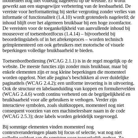
momenteel nog niet volledig nageleefd op de website. Er wordt
gewerkt aan een stapsgewijze verbetering van de leesbaarheid. De
vereiste voor herformattering bij sterke vergroting zonder verlies van
informatie of functionaliteit (1.4.10) wordt grotendeels nageleefd; de
inhoud blijft over het algemeen bruikbaar bij een hoge zoomfactor.
De vereisten voor de toegankelijkheid van aanvullende inhoud bij
mouseover of toetsenbordfocus (1.4.14) – bijvoorbeeld bij
beoordelingslabels of in het afrekenproces – worden technisch
geïmplementeerd om ook gebruikers met motorische of visuele
beperkingen volledige bruikbaarheid te bieden.
Toetsenbordbediening (WCAG 2.1.1) is in de regel mogelijk op de
website. De meeste functies zijn zonder muis bruikbaar, maar bij
enkele elementen zijn er nog kleine beperkingen die momenteel
worden opgelost. Niet alle pagina’s beschikken al over duidelijke
paginatitels (WCAG 2.4.2); een uniforme invoering is in uitvoering.
Ook de structuur en labelaanduiding van koppen en formuliervelden
(WCAG 2.4.6) wordt continu verbeterd om de begrijpelijkheid en
bruikbaarheid voor alle gebruikers te verhogen. Verder zijn
interactieve symbolen, zoals sluitknoppen, momenteel nog niet
consequent voorzien van een machineleesbare naam in de code
(WCAG 2.5.3); deze labels worden geleidelijk toegevoegd.
Bij sommige elementen vinden momenteel nog
contextveranderingen plaats bij focus of selectie, wat nog niet
volledig voldoet aan de vereisten voor toegankelijk gedrag. Zo