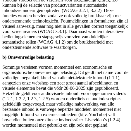
kunnen bij de selectie van productvarianten automatische
inhoudsveranderingen optreden (WCAG 3.2.1, 3.2.2). Deze
functies worden herzien zodat ze ook volledig bruikbaar zijn met
ondersteunende technologieën. Foutmeldingen in formulieren zijn al
visueel aanwezig, maar nog niet in alle gevallen correct toegankelijk
voor screenreaders (WCAG 3.3.1). Daarnaast worden interactieve
bedieningselementen stapsgewijs voorzien van duidelijke
semantische rollen (WCAG 4.1.2) om de bruikbaarheid met
ondersteunende software te waarborgen.
b) Onevenredige belasting
Sommige vereisten vormen momenteel een economische en
organisatorische onevenredige belasting. Dit geldt met name voor de
volledige toegankelijkheid van alle niet-tekstuele inhoud (1.1.1),
aangezien onze webshop een zeer groot aantal afbeeldingen en
visuele elementen bevat die vóór 28-06-2025 zijn gepubliceerd.
Hetzelfde geldt voor audiovisuele inhoud: voor opgenomen video's
(1.2.1, 1.2.2, 1.2.3, 1.2.5) worden ondertitels en audiodescripties
geleidelijk toegevoegd, maar volledige nabewerking van alle
bestaande inhoud is vanwege beperkte middelen momenteel niet
mogelijk. Inhoud van externe aanbieders (bijv. YouTube) valt
bovendien buiten onze directe invloedssfeer. Livevideo’s (1.2.4)
worden momenteel niet gebruikt en zijn ook niet gepland.