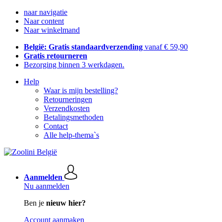
naar navigatie
Naar content
Naar winkelmand
België: Gratis standaardverzending
vanaf € 59,90
Gratis retourneren
Bezorging binnen 3 werkdagen.
Help
Waar is mijn bestelling?
Retourneringen
Verzendkosten
Betalingsmethoden
Contact
Alle help-thema`s
Aanmelden
Nu aanmelden
Ben je
nieuw hier?
Account aanmaken