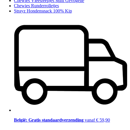
Chewies Vleesreepjes Mini Gevogelte
Chewies Runderrolletjes
Strayz Hondensnack 100% Kip
België: Gratis standaardverzending
vanaf € 59,90