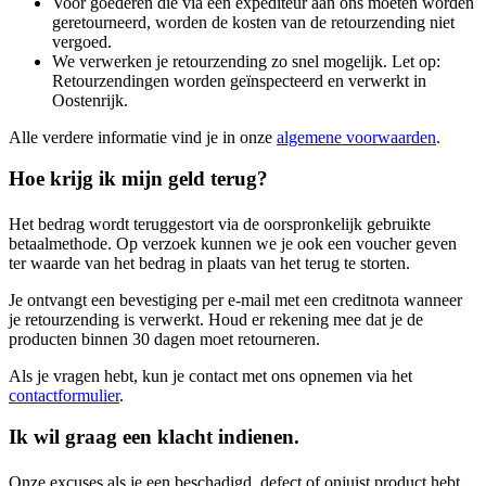
Voor goederen die via een expediteur aan ons moeten worden
geretourneerd, worden de kosten van de retourzending niet
vergoed.
We verwerken je retourzending zo snel mogelijk. Let op:
Retourzendingen worden geïnspecteerd en verwerkt in
Oostenrijk.
Alle verdere informatie vind je in onze
algemene voorwaarden
.
Hoe krijg ik mijn geld terug?
Het bedrag wordt teruggestort via de oorspronkelijk gebruikte
betaalmethode. Op verzoek kunnen we je ook een voucher geven
ter waarde van het bedrag in plaats van het terug te storten.
Je ontvangt een bevestiging per e-mail met een creditnota wanneer
je retourzending is verwerkt. Houd er rekening mee dat je de
producten binnen 30 dagen moet retourneren.
Als je vragen hebt, kun je contact met ons opnemen via het
contactformulier
.
Ik wil graag een klacht indienen.
Onze excuses als je een beschadigd, defect of onjuist product hebt