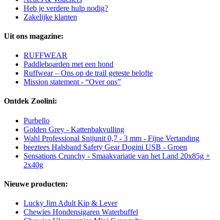
Heb je verdere hulp nodig?
Zakelijke klanten
Uit ons magazine:
RUFFWEAR
Paddleboarden met een hond
Ruffwear – Ons op de trail geteste belofte
Mission statement - “Over ons”
Ontdek Zoolini:
Purbello
Golden Grey - Kattenbakvulling
Wahl Professional Snijunit 0,7 - 3 mm - Fijne Vertanding
beeztees Halsband Safety Gear Dogini USB - Groen
Sensations Crunchy - Smaakvariatie van het Land 20x85g +
2x40g
Nieuwe producten:
Lucky Jim Adult Kip & Lever
Chewies Hondensigaren Waterbuffel