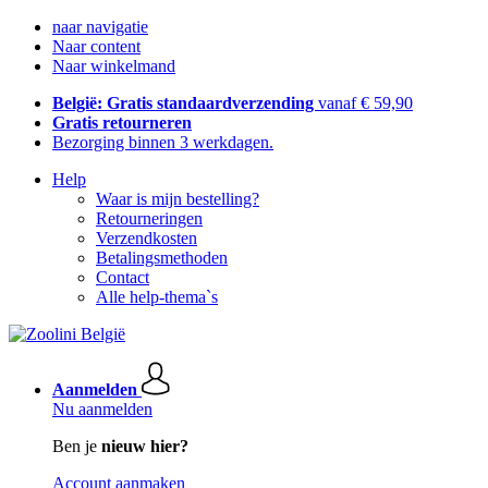
naar navigatie
Naar content
Naar winkelmand
België: Gratis standaardverzending
vanaf € 59,90
Gratis retourneren
Bezorging binnen 3 werkdagen.
Help
Waar is mijn bestelling?
Retourneringen
Verzendkosten
Betalingsmethoden
Contact
Alle help-thema`s
Aanmelden
Nu aanmelden
Ben je
nieuw hier?
Account aanmaken