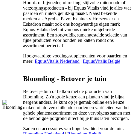
Hoofd- of bijvoeder, uitrusting, stijlvolle ruitermode of
verzorgingsproducten - bij Equus Vitalis vind je alles wat
paarden en ruiters gelukkig maakt. Naast bekende
merken als Agrobs, Pavo, Kentucky Horsewear en
Eskadron maakt ook ons hoogwaardige eigen merk
Equus Vitalis deel uit van ons unieke uitgebreide
assortiment. Een zorgvuldig samengestelde selectie van
fijne producten voor honden en katten rondt ons
assortiment perfect af.
Hoogwaardige voedingssupplementen voor paarden en
meer:
EquusVitalis Nederland
|
EquusVitalis België
Bloomling - Betover je tuin
Betover je tuin of balkon met de producten van
Bloomling. Zo'n grote keuze aan planten vind je bijna
nergens anders. Je kunt op je gemak online een keuze
maken uit de verschillende soorten en variëteiten van het
gehele plantenassortiment en deze vervolgens samen met
de benodigde potgrond direct bij je thuis laten bezorgen.
Zaden en accessoires van hoge kwaliteit voor de tuin:
Bloomling Nederland
|
Bloomling België