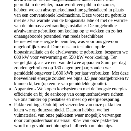
gebruikt in de winter, maar wordt verspild in de zomer,
hebben we een absorptiekoelmachine geïnstalleerd in plaats
van een conventionele koelmachine. Deze wordt nu gebruikt
met de afvalwarmte van de biogasinstallatie of met de warmte
van de biomassaverbrandingsinstallatie. De ongebruikte
afvalwarmte gebruiken om koeling op te wekken en zo het
onaangeboorde potentieel van reeds beschikbare
hernieuwbare energie te benutten, was voor ons gewoon
ongelooflijk zinvol. Door ons aan te sluiten op de
biogasinstallatie en de afvalwarmte te gebruiken, besparen we
600 kW voor verwarming en 550 kW voor koeling. Ter
vergelijking: als we een van de twee apparaten 8 uur per dag
zouden gebruiken op 180 dagen per jaar, zouden we
gemiddeld ongeveer 1.680 kWh per jaar verbruiken. Met deze
hoeveelheid energie zouden we bijna 3,5 jaar onafgebroken tv
kunnen kijken (op een tv van gemiddelde grootte).
Apparaten - We kopen koelsystemen met de hoogste energie-
efficiëntie en bij de aankoop van computerhardware richten
we ons minder op prestaties en meer op energiebesparing.
Pakketvulling - Ook bij het verzenden van onze pakketten
letten we op duurzaamheid. Daarom hebben we het
vulmateriaal van onze pakketten waar mogelijk vervangen
door composteerbaar materiaal. 95% van onze pakketten
wordt nu gevuld met biologisch afbreekbare biochips.