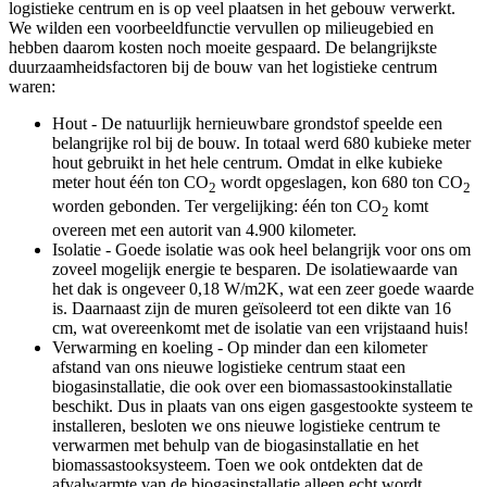
logistieke centrum en is op veel plaatsen in het gebouw verwerkt.
We wilden een voorbeeldfunctie vervullen op milieugebied en
hebben daarom kosten noch moeite gespaard. De belangrijkste
duurzaamheidsfactoren bij de bouw van het logistieke centrum
waren:
Hout - De natuurlijk hernieuwbare grondstof speelde een
belangrijke rol bij de bouw. In totaal werd 680 kubieke meter
hout gebruikt in het hele centrum. Omdat in elke kubieke
meter hout één ton CO
wordt opgeslagen, kon 680 ton CO
2
2
worden gebonden. Ter vergelijking: één ton CO
komt
2
overeen met een autorit van 4.900 kilometer.
Isolatie - Goede isolatie was ook heel belangrijk voor ons om
zoveel mogelijk energie te besparen. De isolatiewaarde van
het dak is ongeveer 0,18 W/m2K, wat een zeer goede waarde
is. Daarnaast zijn de muren geïsoleerd tot een dikte van 16
cm, wat overeenkomt met de isolatie van een vrijstaand huis!
Verwarming en koeling - Op minder dan een kilometer
afstand van ons nieuwe logistieke centrum staat een
biogasinstallatie, die ook over een biomassastookinstallatie
beschikt. Dus in plaats van ons eigen gasgestookte systeem te
installeren, besloten we ons nieuwe logistieke centrum te
verwarmen met behulp van de biogasinstallatie en het
biomassastooksysteem. Toen we ook ontdekten dat de
afvalwarmte van de biogasinstallatie alleen echt wordt