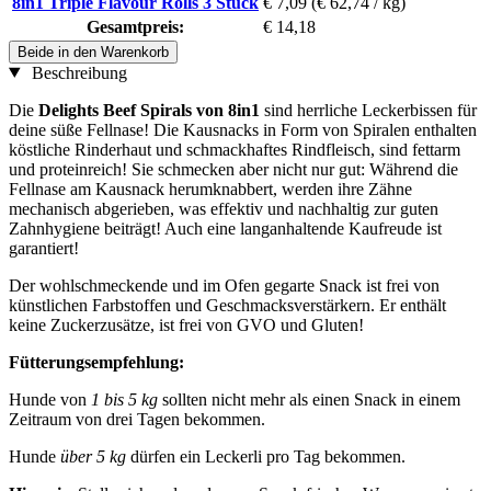
8in1 Triple Flavour Rolls 3 Stück
€ 7,09
(€ 62,74 / kg)
Gesamtpreis:
€ 14,18
Beide in den Warenkorb
Beschreibung
Die
Delights Beef Spirals von 8in1
sind herrliche Leckerbissen für
deine süße Fellnase! Die Kausnacks in Form von Spiralen enthalten
köstliche Rinderhaut und schmackhaftes Rindfleisch, sind fettarm
und proteinreich! Sie schmecken aber nicht nur gut: Während die
Fellnase am Kausnack herumknabbert, werden ihre Zähne
mechanisch abgerieben, was effektiv und nachhaltig zur guten
Zahnhygiene beiträgt! Auch eine langanhaltende Kaufreude ist
garantiert!
Der wohlschmeckende und im Ofen gegarte Snack ist frei von
künstlichen Farbstoffen und Geschmacksverstärkern. Er enthält
keine Zuckerzusätze, ist frei von GVO und Gluten!
Fütterungsempfehlung:
Hunde von
1 bis 5 kg
sollten nicht mehr als einen Snack in einem
Zeitraum von drei Tagen bekommen.
Hunde
über 5 kg
dürfen ein Leckerli pro Tag bekommen.