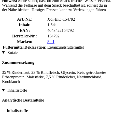
Hinweis:
Stelle sicher, dass du zum Snack frisches Wasser servierst.
Während die Fellnase mit dem Snack beschäftigt ist, solltest du in
der Nähe bleiben. Hastiges Fressen kann zu Verletzungen führen.
Art.-Nr.:
Xol-EIO-154792
Inhalt:
1 Stk
EAN:
4048422154792
Hersteller-Nr.:
154792
Marken:
8in1
Futtermittel Deklaration:
Ergänzungsfuttermittel
Zutaten
Zusammensetzung
35 % Rinderhaut, 23 % Rindfleisch, Glycerin, Reis, getrocknetes
Erbsenprotein, Maisstärke, 7,5 % Rinderleber, Natriumchlorid,
Knoblauch
Inhaltsstoffe
Analytische Bestandteile
Inhaltsstoffe