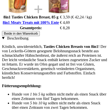
8in1 Tasties Chicken Breast, 85 g
€ 3,59
(€ 42,24 / kg)
8in1 Meaty Treats mit 100% Ente
€ 4,69
Gesamtpreis:
€ 8,28
Beide in den Warenkorb
Beschreibung
Köstlich, unwiderstehlich,
Tasties Chicken Breasts von 8in1
! Der
von Leckerlis-Göttern gesegnete Belohnungssnack besteht aus
schmackhafter Hähnchenbrust, die äußerst reich an Proteinen ist.
Der leicht verdauliche Snack enthält keinen zugesetzten Zucker und
ist fettarm. Er wurde im Ofen gegart und ist frei von Gluten,
Geschmacksverstärkern, genetisch veränderten Organismen,
künstlichen Konservierungsstoffen und Farbstoffen. Einfach
herrlich!
Fütterungsempfehlung:
Hunde
von 1 bis 5 kg
sollten nicht mehr als einen Snack über
einen Zeitraum von fünf Tagen bekommen.
Hunde
von 5 bis 10 kg
sollten nicht mehr als einen Snack
über einen Zeitraum von zwei Tagen bekommen.