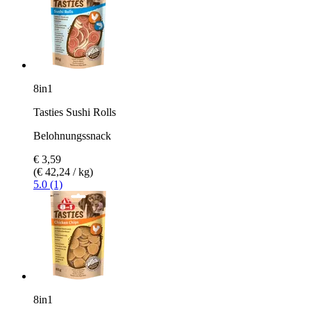
8in1
Tasties Sushi Rolls
Belohnungssnack
€ 3,59
(€ 42,24 / kg)
5.0 (1)
8in1