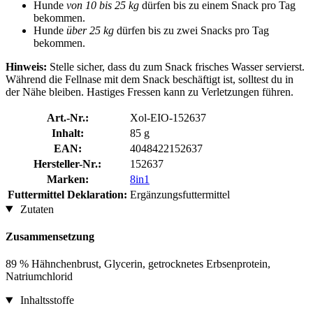
Hunde
von 10 bis 25 kg
dürfen bis zu einem Snack pro Tag
bekommen.
Hunde
über 25 kg
dürfen bis zu zwei Snacks pro Tag
bekommen.
Hinweis:
Stelle sicher, dass du zum Snack frisches Wasser servierst.
Während die Fellnase mit dem Snack beschäftigt ist, solltest du in
der Nähe bleiben. Hastiges Fressen kann zu Verletzungen führen.
Art.-Nr.:
Xol-EIO-152637
Inhalt:
85 g
EAN:
4048422152637
Hersteller-Nr.:
152637
Marken:
8in1
Futtermittel Deklaration:
Ergänzungsfuttermittel
Zutaten
Zusammensetzung
89 % Hähnchenbrust, Glycerin, getrocknetes Erbsenprotein,
Natriumchlorid
Inhaltsstoffe