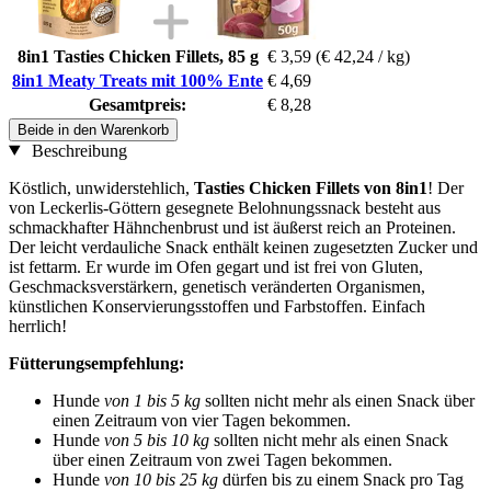
8in1 Tasties Chicken Fillets, 85 g
€ 3,59
(€ 42,24 / kg)
8in1 Meaty Treats mit 100% Ente
€ 4,69
Gesamtpreis:
€ 8,28
Beide in den Warenkorb
Beschreibung
Köstlich, unwiderstehlich,
Tasties Chicken Fillets von 8in1
! Der
von Leckerlis-Göttern gesegnete Belohnungssnack besteht aus
schmackhafter Hähnchenbrust und ist äußerst reich an Proteinen.
Der leicht verdauliche Snack enthält keinen zugesetzten Zucker und
ist fettarm. Er wurde im Ofen gegart und ist frei von Gluten,
Geschmacksverstärkern, genetisch veränderten Organismen,
künstlichen Konservierungsstoffen und Farbstoffen. Einfach
herrlich!
Fütterungsempfehlung:
Hunde
von 1 bis 5 kg
sollten nicht mehr als einen Snack über
einen Zeitraum von vier Tagen bekommen.
Hunde
von 5 bis 10 kg
sollten nicht mehr als einen Snack
über einen Zeitraum von zwei Tagen bekommen.
Hunde
von 10 bis 25 kg
dürfen bis zu einem Snack pro Tag