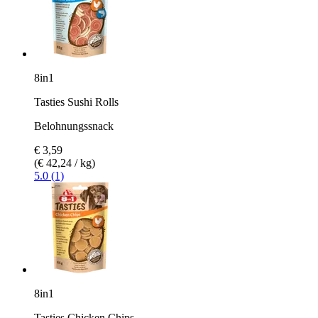
8in1
Tasties Sushi Rolls
Belohnungssnack
€ 3,59
(€ 42,24 / kg)
5.0 (1)
8in1
Tasties Chicken Chips