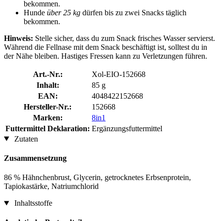
bekommen.
Hunde
über 25 kg
dürfen bis zu zwei Snacks täglich
bekommen.
Hinweis:
Stelle sicher, dass du zum Snack frisches Wasser servierst.
Während die Fellnase mit dem Snack beschäftigt ist, solltest du in
der Nähe bleiben. Hastiges Fressen kann zu Verletzungen führen.
Art.-Nr.:
Xol-EIO-152668
Inhalt:
85 g
EAN:
4048422152668
Hersteller-Nr.:
152668
Marken:
8in1
Futtermittel Deklaration:
Ergänzungsfuttermittel
Zutaten
Zusammensetzung
86 % Hähnchenbrust, Glycerin, getrocknetes Erbsenprotein,
Tapiokastärke, Natriumchlorid
Inhaltsstoffe