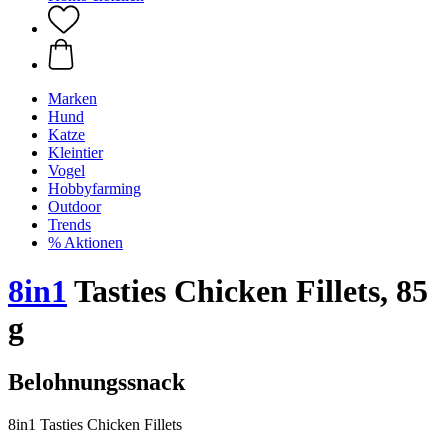
Marken
Hund
Katze
Kleintier
Vogel
Hobbyfarming
Outdoor
Trends
% Aktionen
8in1
Tasties Chicken Fillets, 85
g
Belohnungssnack
8in1 Tasties Chicken Fillets