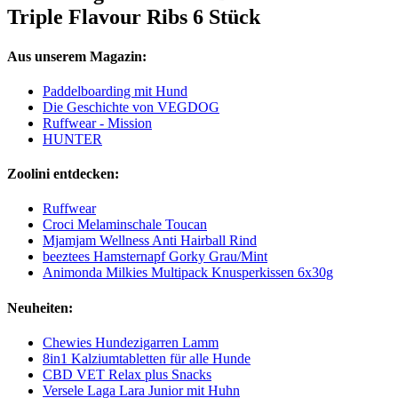
Triple Flavour Ribs 6 Stück
Aus unserem Magazin:
Paddelboarding mit Hund
Die Geschichte von VEGDOG
Ruffwear - Mission
HUNTER
Zoolini entdecken:
Ruffwear
Croci Melaminschale Toucan
Mjamjam Wellness Anti Hairball Rind
beeztees Hamsternapf Gorky Grau/Mint
Animonda Milkies Multipack Knusperkissen 6x30g
Neuheiten:
Chewies Hundezigarren Lamm
8in1 Kalziumtabletten für alle Hunde
CBD VET Relax plus Snacks
Versele Laga Lara Junior mit Huhn