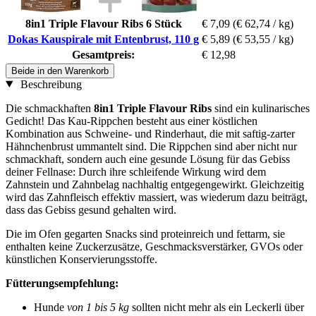
8in1 Triple Flavour Ribs 6 Stück
€ 7,09
(€ 62,74 / kg)
Dokas Kauspirale mit Entenbrust, 110 g
€ 5,89
(€ 53,55 / kg)
Gesamtpreis:
€ 12,98
Beide in den Warenkorb
Beschreibung
Die schmackhaften
8in1 Triple Flavour Ribs
sind ein kulinarisches
Gedicht! Das Kau-Rippchen besteht aus einer köstlichen
Kombination aus Schweine- und Rinderhaut, die mit saftig-zarter
Hähnchenbrust ummantelt sind. Die Rippchen sind aber nicht nur
schmackhaft, sondern auch eine gesunde Lösung für das Gebiss
deiner Fellnase: Durch ihre schleifende Wirkung wird dem
Zahnstein und Zahnbelag nachhaltig entgegengewirkt. Gleichzeitig
wird das Zahnfleisch effektiv massiert, was wiederum dazu beiträgt,
dass das Gebiss gesund gehalten wird.
Die im Ofen gegarten Snacks sind proteinreich und fettarm, sie
enthalten keine Zuckerzusätze, Geschmacksverstärker, GVOs oder
künstlichen Konservierungsstoffe.
Fütterungsempfehlung:
Hunde
von 1 bis 5 kg
sollten nicht mehr als ein Leckerli über