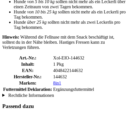
Hunde
von 5 bis 10 kg
sollten nicht mehr als ein Leckerli über
einen Zeitraum von zwei Tagen bekommen.
Hunde
von 10 bis 25 kg
sollten nicht mehr als ein Leckerli pro
Tag bekommen.
Hunde
über 25 kg
sollten nicht mehr als zwei Leckerlis pro
Tag bekommen.
Hinweis:
Während die Fellnase mit dem Snack beschäftigt ist,
solltest du in der Nähe bleiben. Hastiges Fressen kann zu
Verletzungen führen.
Art.-Nr.:
Xol-EIO-144632
Inhalt:
1 Pkg
EAN:
4048422144632
Hersteller-Nr.:
144632
Marken:
8in1
Futtermittel Deklaration:
Ergänzungsfuttermittel
Rechtliche Informationen
Passend dazu