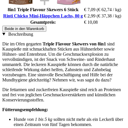
8in1 Triple Flavour Skewers 6 Stück
€ 7,09
(€ 62,74 / kg)
Rinti Chicko Mini-Häppchen Lachs, 80 g
€ 2,99
(€ 37,38 / kg)
Gesamtpreis:
€ 10,08
Beide in den Warenkorb
Beschreibung
Die im Ofen gegarten
Triple Flavour Skewers von 8in1
sind
Kauspieße mit schmackhaften Stücken aus Hühnerleber sowie
Hühner- und Entenbrust. Um die Geschmacksexplosion zu
vervollständigen, ist der Snack von Schweine- und Rinderhaut
ummantelt. Die leckeren Kauspieße können durch die natürliche
schleifende Wirkung dabei helfen, Zahnstein und Zahnbelag
vorzubeugen. Eine sinnvolle Beschäftigung und Hilfe bei der
Mundhygiene gleichzeitig? Nehmen wir, was sagst du dazu?
Die fettarmen und zuckerfreien Kauspieße sind reich an Proteinen
und frei von jeglichen Geschmacksverstärkern und künstlichen
Konservierungsstoffen.
Fütterungsempfehlung:
Hunde
von 1 bis 5 kg
sollten nicht mehr als ein Leckerli über
einen Zeitraum von fünf Tagen bekommen.