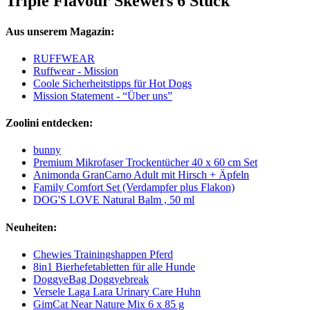
Triple Flavour Skewers 6 Stück
Aus unserem Magazin:
RUFFWEAR
Ruffwear - Mission
Coole Sicherheitstipps für Hot Dogs
Mission Statement - “Über uns”
Zoolini entdecken:
bunny
Premium Mikrofaser Trockentücher 40 x 60 cm Set
Animonda GranCarno Adult mit Hirsch + Äpfeln
Family Comfort Set (Verdampfer plus Flakon)
DOG'S LOVE Natural Balm , 50 ml
Neuheiten:
Chewies Trainingshappen Pferd
8in1 Bierhefetabletten für alle Hunde
DoggyeBag Doggyebreak
Versele Laga Lara Urinary Care Huhn
GimCat Near Nature Mix 6 x 85 g