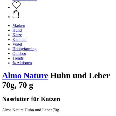
Marken
Hund
Katze
Kleintier
Vogel
Hobbyfarming
Outdoor
Trends
% Aktionen
Almo Nature
Huhn und Leber
70g, 70 g
Nassfutter für Katzen
Almo Nature Huhn und Leber 70g