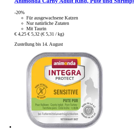
Animonda
Carny Adult Rind, Pute und Shrimps
-20%
Für ausgewachsene Katzen
Nur natürliche Zutaten
Mit Taurin
€ 4,25
€ 5,32
(€ 5,31 / kg)
Zustellung bis 14. August