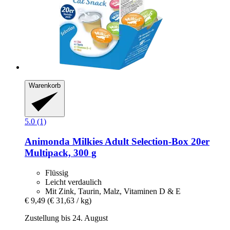
Warenkorb
5.0 (1)
Animonda
Milkies Adult Selection-​Box 20er
Multipack, 300 g
Flüssig
Leicht verdaulich
Mit Zink, Taurin, Malz, Vitaminen D & E
€ 9,49
(€ 31,63 / kg)
Zustellung bis 24. August