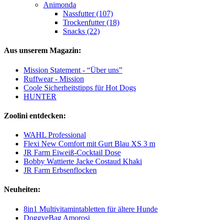
Animonda
Nassfutter (107)
Trockenfutter (18)
Snacks (22)
Aus unserem Magazin:
Mission Statement - “Über uns”
Ruffwear - Mission
Coole Sicherheitstipps für Hot Dogs
HUNTER
Zoolini entdecken:
WAHL Professional
Flexi New Comfort mit Gurt Blau XS 3 m
JR Farm Eiweiß-Cocktail Dose
Bobby Wattierte Jacke Costaud Khaki
JR Farm Erbsenflocken
Neuheiten:
8in1 Multivitamintabletten für ältere Hunde
DoggyeBag Amorosi