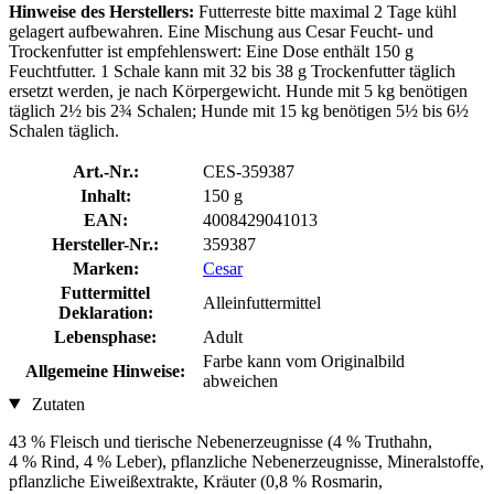
Hinweise des Herstellers:
Futterreste bitte maximal 2 Tage kühl
gelagert aufbewahren. Eine Mischung aus Cesar Feucht- und
Trockenfutter ist empfehlenswert: Eine Dose enthält 150 g
Feuchtfutter. 1 Schale kann mit 32 bis 38 g Trockenfutter täglich
ersetzt werden, je nach Körpergewicht. Hunde mit 5 kg benötigen
täglich 2½ bis 2¾ Schalen; Hunde mit 15 kg benötigen 5½ bis 6½
Schalen täglich.
Art.-Nr.:
CES-359387
Inhalt:
150 g
EAN:
4008429041013
Hersteller-Nr.:
359387
Marken:
Cesar
Futtermittel
Alleinfuttermittel
Deklaration:
Lebensphase:
Adult
Farbe kann vom Originalbild
Allgemeine Hinweise:
abweichen
Zutaten
43 % Fleisch und tierische Nebenerzeugnisse (4 % Truthahn,
4 % Rind, 4 % Leber), pflanzliche Nebenerzeugnisse, Mineralstoffe,
pflanzliche Eiweißextrakte, Kräuter (0,8 % Rosmarin,