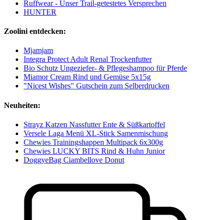
Ruffwear - Unser Trail-getestetes Versprechen
HUNTER
Zoolini entdecken:
Mjamjam
Integra Protect Adult Renal Trockenfutter
Bio Schutz Ungeziefer- & Pflegeshampoo für Pferde
Miamor Cream Rind und Gemüse 5x15g
"Nicest Wishes" Gutschein zum Selberdrucken
Neuheiten:
Strayz Katzen Nassfutter Ente & Süßkartoffel
Versele Laga Menü XL-Stick Samenmischung
Chewies Trainingshappen Multipack 6x300g
Chewies LUCKY BITS Rind & Huhn Junior
DoggyeBag Ciambellove Donut