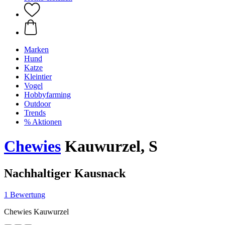
Marken
Hund
Katze
Kleintier
Vogel
Hobbyfarming
Outdoor
Trends
% Aktionen
Chewies
Kauwurzel, S
Nachhaltiger Kausnack
1 Bewertung
Chewies Kauwurzel