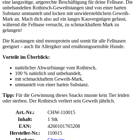
eine langzeitige, artgerechte Beschäftigung für deine Fellnase. Die
unbehandelten Rothirsch-Geweihstangen sind von einer harten
Substanz ummantelt und locken mit unwiderstehlichem Geweih-
Mark an. Mach dich also auf ein langes Kauvergnügen gefasst,
während die Fellnase versucht, zu schmackhaftem Mark zu
gelangen!
Die Kaustangen sind monoprotein und somit für alle Fellnasen
geeignet – auch für Allergiker und ernährungssensible Hunde.
Vorteile im Überblick:
natürlicher Abwurfstange vom Rothirsch,
100 % natürlich und unbehandelt,
mit schmackhaftem Geweih-Mark,
ummantelt von einer harten Substanz.
Tipp:
Für die Gewinnung dieses Snacks musste kein Tier leiden
oder sterben. Der Rothirsch verliert sein Geweih jährlich.
Art.-Nr.:
CHW-110015
Inhalt:
1 Stk
EAN:
4260101765208
Hersteller-Nr.:
110015
Marken:
Chewies