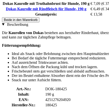
Dokas Kaurolle mit Truthahnbrust für Hunde, 190 g
€ 7,09
(€ 37
Dokas Kaurolle mit Rindfleisch für Hunde, 190 g
€ 6,49
(€ 34
Gesamtpreis:
€ 13,58
Beide in den Warenkorb
Beschreibung
Die
Kaurollen von Dokas
bestehen aus herzhafter Rinderhaut, über
und kann zur täglichen Zahnpflege beitragen.
Fütterungsempfehlung:
Ideal als Snack oder Belohnung zwischen den Hauptmahlzeiten
Bei Bedarf die tägliche Futtermenge entsprechend reduzieren.
Auf ausreichend Trinkwasser achten.
Nach dem Öffnen die Packung kühl und trocken lagern.
Frischebeutel stets gut verschließen und alsbald aufbrauchen.
Der im Beutel enthaltene Absorber dient rein der Frische des P
Snack nur unter Aufsicht füttern.
Art.-Nr.:
DOK-180425
Inhalt:
190 g
EAN:
4251276204920
Hersteller-Nr.:
180425