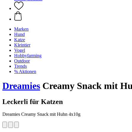
Marken
Hund
Katze
Kleintier
Vogel
Hobbyfarming
Outdoor
Trends
% Aktionen
Dreamies
Creamy Snack mit Huh
Leckerli für Katzen
Dreamies Creamy Snack mit Huhn 4x10g