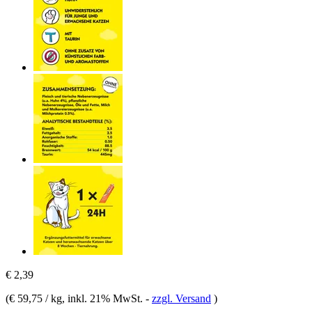
€ 2,39
(
€ 59,75 / kg
, inkl. 21% MwSt.
-
zzgl. Versand
)