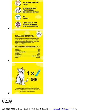
€ 2,39
(
€ 59,75 / kg
, inkl. 21% MwSt.
-
zzgl. Versand
)