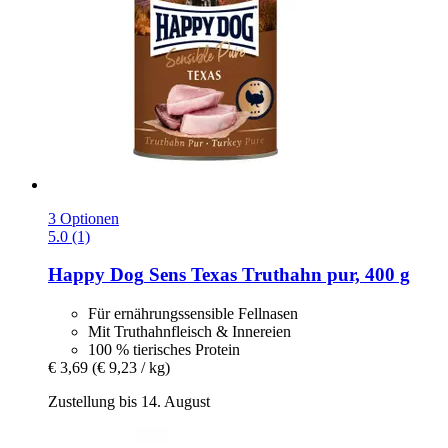
3 Optionen
5.0 (1)
Happy Dog
Sens Texas Truthahn pur, 400 g
Für ernährungssensible Fellnasen
Mit Truthahnfleisch & Innereien
100 % tierisches Protein
€ 3,69
(€ 9,23 / kg)
Zustellung bis 14. August