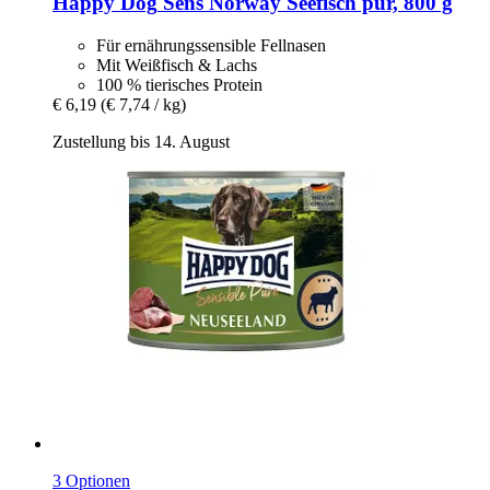
Happy Dog
Sens Norway Seefisch pur, 800 g
Für ernährungssensible Fellnasen
Mit Weißfisch & Lachs
100 % tierisches Protein
€ 6,19
(€ 7,74 / kg)
Zustellung bis 14. August
3 Optionen