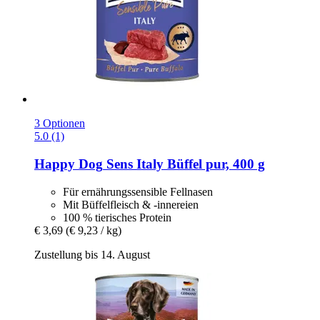
3 Optionen
5.0 (1)
Happy Dog
Sens Italy Büffel pur, 400 g
Für ernährungssensible Fellnasen
Mit Büffelfleisch & -innereien
100 % tierisches Protein
€ 3,69
(€ 9,23 / kg)
Zustellung bis 14. August