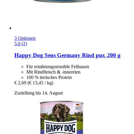
3 Optionen
5.0 (2)
Happy Dog
Sens Germany Rind pur, 200 g
Für ernährungssensible Fellnasen
Mit Rindfleisch & -innereien
100 % tierisches Protein
€ 2,69
(€ 13,45 / kg)
Zustellung bis 14. August