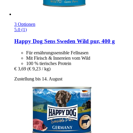
3 Optionen
5.0 (1)
Happy Dog
Sens Sweden Wild pur, 400 g
Für ernährungssensible Fellnasen
Mit Fleisch & Innereien vom Wild
100 % tierisches Protein
€ 3,69
(€ 9,23 / kg)
Zustellung bis 14. August