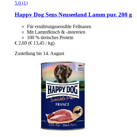
5.0 (1)
Happy Dog
Sens Neuseeland Lamm pur, 200 g
Für ernährungssensible Fellnasen
Mit Lammfleisch & -innereien
100 % tierisches Protein
€ 2,69
(€ 13,45 / kg)
Zustellung bis 14. August