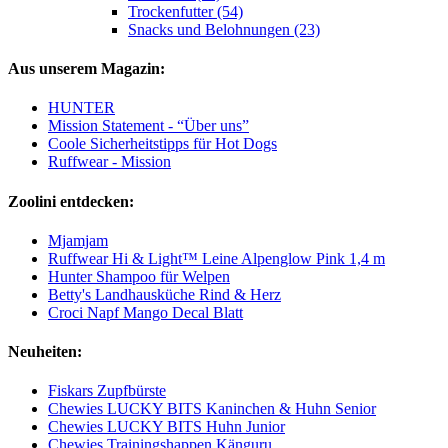
Trockenfutter (54)
Snacks und Belohnungen (23)
Aus unserem Magazin:
HUNTER
Mission Statement - “Über uns”
Coole Sicherheitstipps für Hot Dogs
Ruffwear - Mission
Zoolini entdecken:
Mjamjam
Ruffwear Hi & Light™ Leine Alpenglow Pink 1,4 m
Hunter Shampoo für Welpen
Betty's Landhausküche Rind & Herz
Croci Napf Mango Decal Blatt
Neuheiten:
Fiskars Zupfbürste
Chewies LUCKY BITS Kaninchen & Huhn Senior
Chewies LUCKY BITS Huhn Junior
Chewies Trainingshappen Känguru