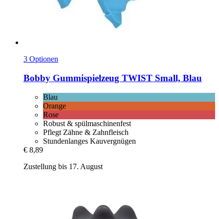
3 Optionen
Bobby
Gummispielzeug TWIST Small, Blau
Blau
Orange
Rose
Robust & spülmaschinenfest
Pflegt Zähne & Zahnfleisch
Stundenlanges Kauvergnügen
€ 8,89
Zustellung bis 17. August