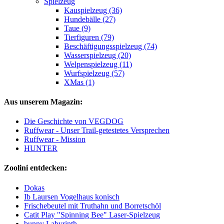
Spielzeug
Kauspielzeug (36)
Hundebälle (27)
Taue (9)
Tierfiguren (79)
Beschäftigungsspielzeug (74)
Wasserspielzeug (20)
Welpenspielzeug (11)
Wurfspielzeug (57)
XMas (1)
Aus unserem Magazin:
Die Geschichte von VEGDOG
Ruffwear - Unser Trail-getestetes Versprechen
Ruffwear - Mission
HUNTER
Zoolini entdecken:
Dokas
Ib Laursen Vogelhaus konisch
Frischebeutel mit Truthahn und Borretschöl
Catit Play "Spinning Bee" Laser-Spielzeug
bunny Labyrinth