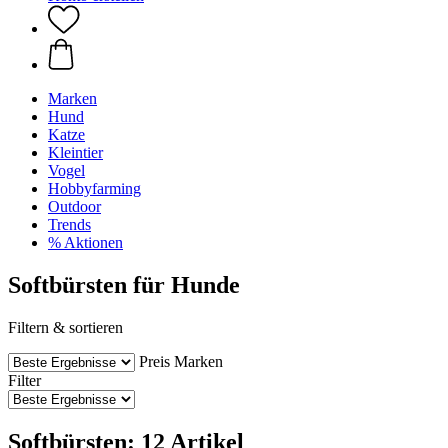
Marken
Hund
Katze
Kleintier
Vogel
Hobbyfarming
Outdoor
Trends
% Aktionen
Softbürsten für Hunde
Filtern & sortieren
Preis
Marken
Filter
Softbürsten: 12 Artikel