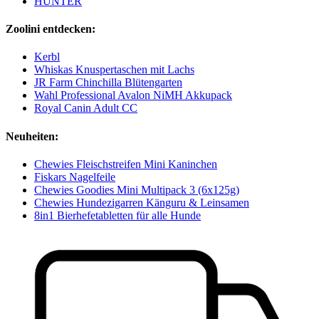
HUNTER
Zoolini entdecken:
Kerbl
Whiskas Knuspertaschen mit Lachs
JR Farm Chinchilla Blütengarten
Wahl Professional Avalon NiMH Akkupack
Royal Canin Adult CC
Neuheiten:
Chewies Fleischstreifen Mini Kaninchen
Fiskars Nagelfeile
Chewies Goodies Mini Multipack 3 (6x125g)
Chewies Hundezigarren Känguru & Leinsamen
8in1 Bierhefetabletten für alle Hunde