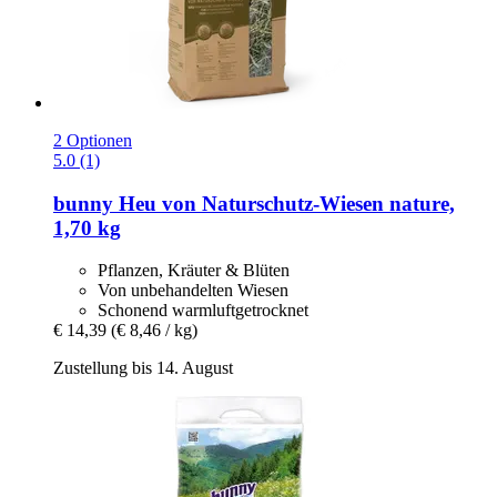
2 Optionen
5.0 (1)
bunny
Heu von Naturschutz-​Wiesen nature,
1,70 kg
Pflanzen, Kräuter & Blüten
Von unbehandelten Wiesen
Schonend warmluftgetrocknet
€ 14,39
(€ 8,46 / kg)
Zustellung bis 14. August