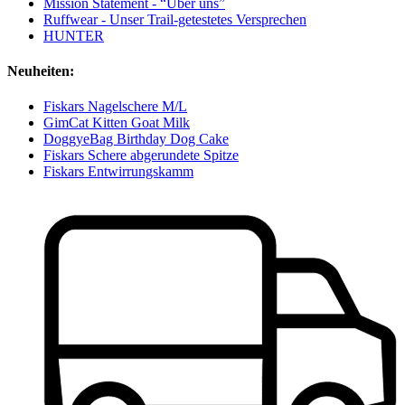
Mission Statement - “Über uns”
Ruffwear - Unser Trail-getestetes Versprechen
HUNTER
Neuheiten:
Fiskars Nagelschere M/L
GimCat Kitten Goat Milk
DoggyeBag Birthday Dog Cake
Fiskars Schere abgerundete Spitze
Fiskars Entwirrungskamm