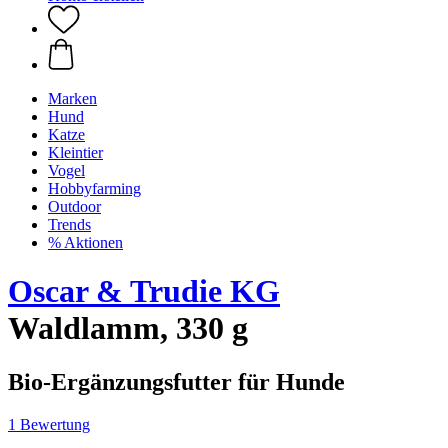
Marken
Hund
Katze
Kleintier
Vogel
Hobbyfarming
Outdoor
Trends
% Aktionen
Oscar & Trudie KG
Waldlamm, 330 g
Bio-Ergänzungsfutter für Hunde
1 Bewertung