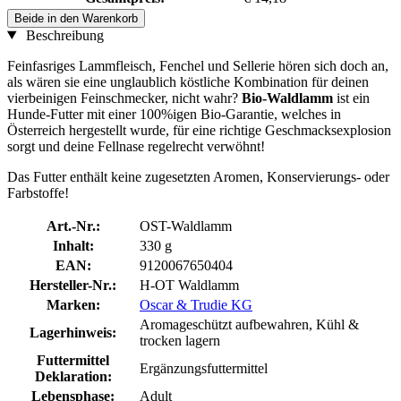
Beide in den Warenkorb
Beschreibung
Feinfasriges Lammfleisch, Fenchel und Sellerie hören sich doch an,
als wären sie eine unglaublich köstliche Kombination für deinen
vierbeinigen Feinschmecker, nicht wahr?
Bio-Waldlamm
ist ein
Hunde-Futter mit einer 100%igen Bio-Garantie, welches in
Österreich hergestellt wurde, für eine richtige Geschmacksexplosion
sorgt und deine Fellnase regelrecht verwöhnt!
Das Futter enthält keine zugesetzten Aromen, Konservierungs- oder
Farbstoffe!
Art.-Nr.:
OST-Waldlamm
Inhalt:
330 g
EAN:
9120067650404
Hersteller-Nr.:
H-OT Waldlamm
Marken:
Oscar & Trudie KG
Aromageschützt aufbewahren, Kühl &
Lagerhinweis:
trocken lagern
Futtermittel
Ergänzungsfuttermittel
Deklaration:
Lebensphase:
Adult