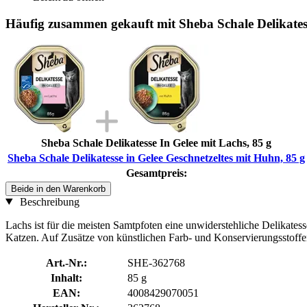
Häufig zusammen gekauft mit Sheba Schale Delikatess
Sheba Schale Delikatesse In Gelee mit Lachs, 85 g
Sheba Schale Delikatesse in Gelee Geschnetzeltes mit Huhn, 85 g
Gesamtpreis:
Beide in den Warenkorb
Beschreibung
Lachs ist für die meisten Samtpfoten eine unwiderstehliche Delikates
Katzen. Auf Zusätze von künstlichen Farb- und Konservierungsstoffen 
Art.-Nr.:
SHE-362768
Inhalt:
85 g
EAN:
4008429070051