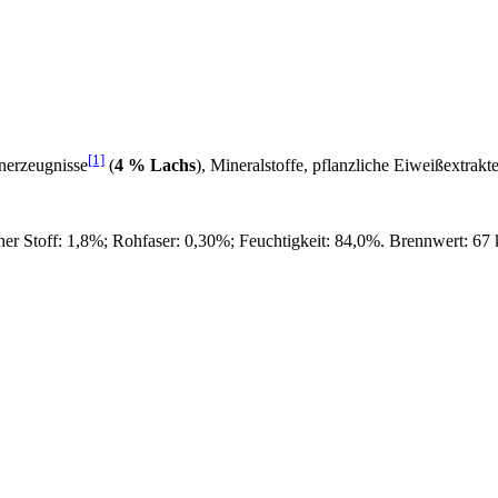
[1]
nerzeugnisse
(
4 % Lachs
), Mineralstoffe, pflanzliche Eiweißextrakt
cher Stoff: 1,8%; Rohfaser: 0,30%; Feuchtigkeit: 84,0%. Brennwert: 67 