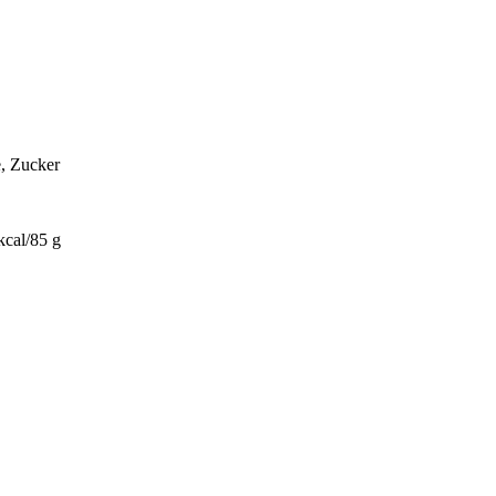
e, Zucker
kcal/85 g