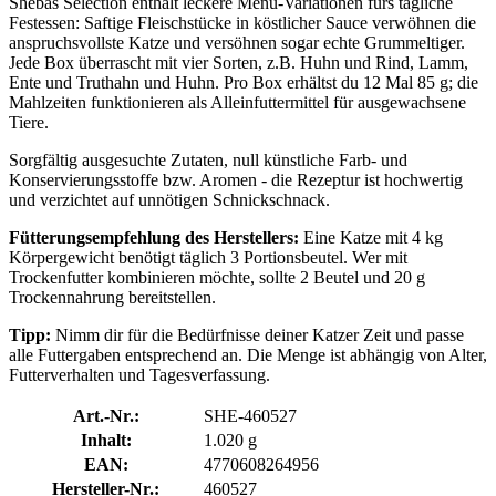
Shebas Selection enthält leckere Menü-Variationen fürs tägliche
Festessen: Saftige Fleischstücke in köstlicher Sauce verwöhnen die
anspruchsvollste Katze und versöhnen sogar echte Grummeltiger.
Jede Box überrascht mit vier Sorten, z.B. Huhn und Rind, Lamm,
Ente und Truthahn und Huhn. Pro Box erhältst du 12 Mal 85 g; die
Mahlzeiten funktionieren als Alleinfuttermittel für ausgewachsene
Tiere.
Sorgfältig ausgesuchte Zutaten, null künstliche Farb- und
Konservierungsstoffe bzw. Aromen - die Rezeptur ist hochwertig
und verzichtet auf unnötigen Schnickschnack.
Fütterungsempfehlung des Herstellers:
Eine Katze mit 4 kg
Körpergewicht benötigt täglich 3 Portionsbeutel. Wer mit
Trockenfutter kombinieren möchte, sollte 2 Beutel und 20 g
Trockennahrung bereitstellen.
Tipp:
Nimm dir für die Bedürfnisse deiner Katzer Zeit und passe
alle Futtergaben entsprechend an. Die Menge ist abhängig von Alter,
Futterverhalten und Tagesverfassung.
Art.-Nr.:
SHE-460527
Inhalt:
1.020 g
EAN:
4770608264956
Hersteller-Nr.:
460527