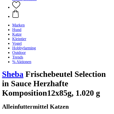
Marken
Hund
Katze
Kleintier
Vogel
Hobbyfarming
Outdoor
Trends
% Aktionen
Sheba
Frischebeutel Selection
in Sauce Herzhafte
Komposition12x85g, 1.020 g
Alleinfuttermittel Katzen