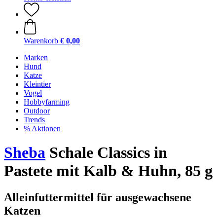
Warenkorb
€ 0,00
Marken
Hund
Katze
Kleintier
Vogel
Hobbyfarming
Outdoor
Trends
% Aktionen
Sheba
Schale Classics in
Pastete mit Kalb & Huhn, 85 g
Alleinfuttermittel für ausgewachsene
Katzen