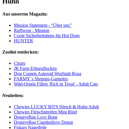
Huhn
Aus unserem Magazin:
Mission Statement - “Über uns”
Ruffwear - Mission
Coole Sicherheitstipps für Hot Dogs
HUNTER
Zoolini entdecken:
Churu
JR Farm Erbsenflocken
Dog Comets Asteroid Wurfstab Rosa
FARMY`s Shrimps-Garnelen
Wild-Origin Fillets 'Rich in Trout' - Adult Cats
Neuheiten:
Chewies LUCKY BITS Hirsch & Huhn Adult
Chewies Fleischstreifen Mini Rind
DoggyeBag Love Bone
DoggyeBag Ciambellove Donut
Fiskars Nagelfeile