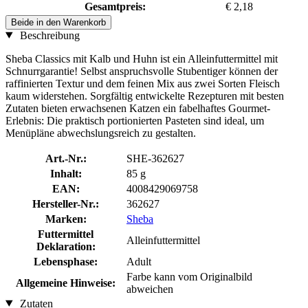
Gesamtpreis:
€ 2,18
Beide in den Warenkorb
Beschreibung
Sheba Classics mit Kalb und Huhn ist ein Alleinfuttermittel mit
Schnurrgarantie! Selbst anspruchsvolle Stubentiger können der
raffinierten Textur und dem feinen Mix aus zwei Sorten Fleisch
kaum widerstehen. Sorgfältig entwickelte Rezepturen mit besten
Zutaten bieten erwachsenen Katzen ein fabelhaftes Gourmet-
Erlebnis: Die praktisch portionierten Pasteten sind ideal, um
Menüpläne abwechslungsreich zu gestalten.
Art.-Nr.:
SHE-362627
Inhalt:
85 g
EAN:
4008429069758
Hersteller-Nr.:
362627
Marken:
Sheba
Futtermittel
Alleinfuttermittel
Deklaration:
Lebensphase:
Adult
Farbe kann vom Originalbild
Allgemeine Hinweise:
abweichen
Zutaten