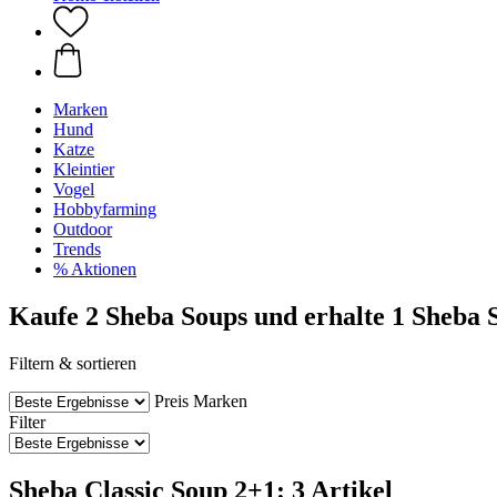
Marken
Hund
Katze
Kleintier
Vogel
Hobbyfarming
Outdoor
Trends
% Aktionen
Kaufe 2 Sheba Soups und erhalte 1 Sheba 
Filtern & sortieren
Preis
Marken
Filter
Sheba Classic Soup 2+1: 3 Artikel