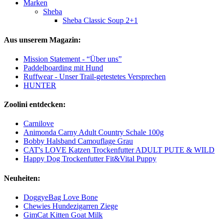
Marken
Sheba
Sheba Classic Soup 2+1
Aus unserem Magazin:
Mission Statement - “Über uns”
Paddelboarding mit Hund
Ruffwear - Unser Trail-getestetes Versprechen
HUNTER
Zoolini entdecken:
Carnilove
Animonda Carny Adult Country Schale 100g
Bobby Halsband Camouflage Grau
CAT's LOVE Katzen Trockenfutter ADULT PUTE & WILD
Happy Dog Trockenfutter Fit&Vital Puppy
Neuheiten:
DoggyeBag Love Bone
Chewies Hundezigarren Ziege
GimCat Kitten Goat Milk