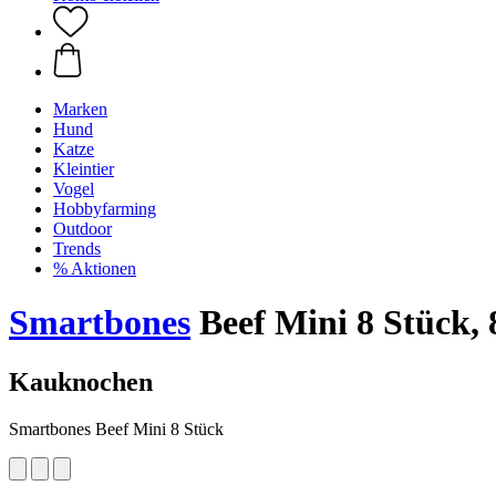
Marken
Hund
Katze
Kleintier
Vogel
Hobbyfarming
Outdoor
Trends
% Aktionen
Smartbones
Beef Mini 8 Stück, 
Kauknochen
Smartbones Beef Mini 8 Stück