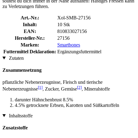
solltest du dich immer in der Nähe aufhalten! Hastiges Fressen kann
zu Verletzungen führen.
Art.-Nr.:
Xol-SMB-27156
Inhalt:
10 Stk
EAN:
810833027156
Hersteller-Nr.:
27156
Marken:
Smartbones
Futtermittel Deklaration:
Ergänzungsfuttermittel
Zutaten
Zusammensetzung
pflanzliche Nebenerzeugnisse, Fleisch und tierische
[1]
[2]
Nebenerzeugnisse
, Zucker, Gemüse
, Mineralstoffe
darunter Hähnchenbrust 8.5%
4.5% getrocknete Erbsen, Karotten und Süßkartoffeln
Inhaltsstoffe
Zusatzstoffe