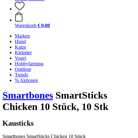
Warenkorb
€ 0,00
Marken
Hund
Katze
Kleintier
Vogel
Hobbyfarming
Outdoor
Trends
% Aktionen
Smartbones
SmartSticks
Chicken 10 Stück, 10 Stk
Kausticks
Smartbones SmartSticks Chicken 10 Stück