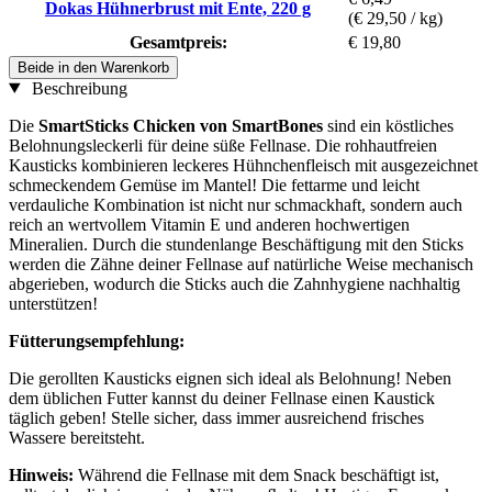
Dokas Hühnerbrust mit Ente, 220 g
(€ 29,50 / kg)
Gesamtpreis:
€ 19,80
Beide in den Warenkorb
Beschreibung
Die
SmartSticks Chicken von SmartBones
sind ein köstliches
Belohnungsleckerli für deine süße Fellnase. Die rohhautfreien
Kausticks kombinieren leckeres Hühnchenfleisch mit ausgezeichnet
schmeckendem Gemüse im Mantel! Die fettarme und leicht
verdauliche Kombination ist nicht nur schmackhaft, sondern auch
reich an wertvollem Vitamin E und anderen hochwertigen
Mineralien. Durch die stundenlange Beschäftigung mit den Sticks
werden die Zähne deiner Fellnase auf natürliche Weise mechanisch
abgerieben, wodurch die Sticks auch die Zahnhygiene nachhaltig
unterstützen!
Fütterungsempfehlung:
Die gerollten Kausticks eignen sich ideal als Belohnung! Neben
dem üblichen Futter kannst du deiner Fellnase einen Kaustick
täglich geben! Stelle sicher, dass immer ausreichend frisches
Wassere bereitsteht.
Hinweis:
Während die Fellnase mit dem Snack beschäftigt ist,