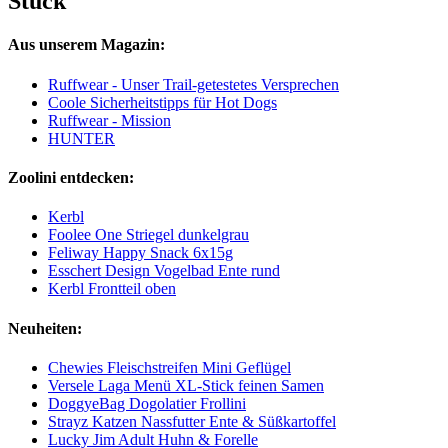
Stück
Aus unserem Magazin:
Ruffwear - Unser Trail-getestetes Versprechen
Coole Sicherheitstipps für Hot Dogs
Ruffwear - Mission
HUNTER
Zoolini entdecken:
Kerbl
Foolee One Striegel dunkelgrau
Feliway Happy Snack 6x15g
Esschert Design Vogelbad Ente rund
Kerbl Frontteil oben
Neuheiten:
Chewies Fleischstreifen Mini Geflügel
Versele Laga Menü XL-Stick feinen Samen
DoggyeBag Dogolatier Frollini
Strayz Katzen Nassfutter Ente & Süßkartoffel
Lucky Jim Adult Huhn & Forelle