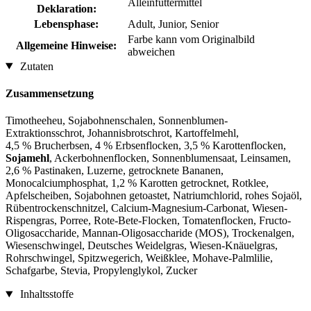
Alleinfuttermittel
Deklaration:
Lebensphase:
Adult, Junior, Senior
Farbe kann vom Originalbild
Allgemeine Hinweise:
abweichen
Zutaten
Zusammensetzung
Timotheeheu, Sojabohnenschalen, Sonnenblumen-
Extraktionsschrot, Johannisbrotschrot, Kartoffelmehl,
4,5 % Brucherbsen, 4 % Erbsenflocken, 3,5 % Karottenflocken,
Sojamehl
, Ackerbohnenflocken, Sonnenblumensaat, Leinsamen,
2,6 % Pastinaken, Luzerne, getrocknete Bananen,
Monocalciumphosphat, 1,2 % Karotten getrocknet, Rotklee,
Apfelscheiben, Sojabohnen getoastet, Natriumchlorid, rohes Sojaöl,
Rübentrockenschnitzel, Calcium-Magnesium-Carbonat, Wiesen-
Rispengras, Porree, Rote-Bete-Flocken, Tomatenflocken, Fructo-
Oligosaccharide, Mannan-Oligosaccharide (MOS), Trockenalgen,
Wiesenschwingel, Deutsches Weidelgras, Wiesen-Knäuelgras,
Rohrschwingel, Spitzwegerich, Weißklee, Mohave-Palmlilie,
Schafgarbe, Stevia, Propylenglykol, Zucker
Inhaltsstoffe