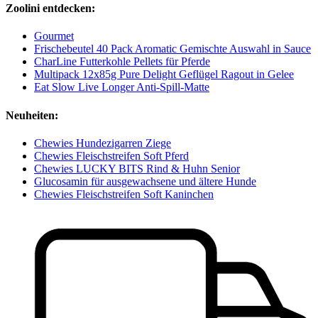
Zoolini entdecken:
Gourmet
Frischebeutel 40 Pack Aromatic Gemischte Auswahl in Sauce
CharLine Futterkohle Pellets für Pferde
Multipack 12x85g Pure Delight Geflügel Ragout in Gelee
Eat Slow Live Longer Anti-Spill-Matte
Neuheiten:
Chewies Hundezigarren Ziege
Chewies Fleischstreifen Soft Pferd
Chewies LUCKY BITS Rind & Huhn Senior
Glucosamin für ausgewachsene und ältere Hunde
Chewies Fleischstreifen Soft Kaninchen