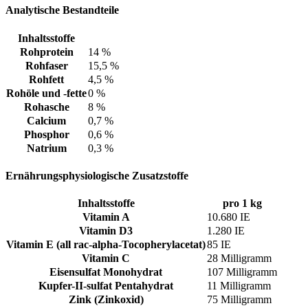
Analytische Bestandteile
Inhaltsstoffe
Rohprotein
14 %
Rohfaser
15,5 %
Rohfett
4,5 %
Rohöle und -fette
0 %
Rohasche
8 %
Calcium
0,7 %
Phosphor
0,6 %
Natrium
0,3 %
Ernährungsphysiologische Zusatzstoffe
Inhaltsstoffe
pro 1 kg
Vitamin A
10.680 IE
Vitamin D3
1.280 IE
Vitamin E (all rac-alpha-Tocopherylacetat)
85 IE
Vitamin C
28 Milligramm
Eisensulfat Monohydrat
107 Milligramm
Kupfer-II-sulfat Pentahydrat
11 Milligramm
Zink (Zinkoxid)
75 Milligramm