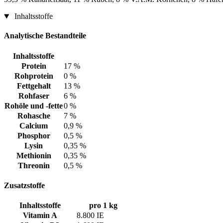
Inhaltsstoffe
Analytische Bestandteile
Inhaltsstoffe
Protein
17 %
Rohprotein
0 %
Fettgehalt
13 %
Rohfaser
6 %
Rohöle und -fette
0 %
Rohasche
7 %
Calcium
0,9 %
Phosphor
0,5 %
Lysin
0,35 %
Methionin
0,35 %
Threonin
0,5 %
Zusatzstoffe
Inhaltsstoffe
pro 1 kg
Vitamin A
8.800 IE