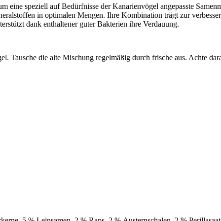
 um eine speziell auf Bedürfnisse der Kanarienvögel angepasste Samenm
ralstoffen in optimalen Mengen. Ihre Kombination trägt zur verbesser
rstützt dank enthaltener guter Bakterien ihre Verdauung.
. Tausche die alte Mischung regelmäßig durch frische aus. Achte dara
rne, 5 % Leinsamen, 2 % Raps, 2 % Austernschalen, 2 % Perillasaat,