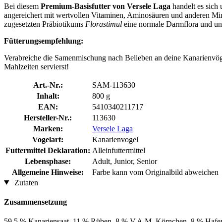
Bei diesem
Premium-Basisfutter von Versele Laga
handelt es sich
angereichert mit wertvollen Vitaminen, Aminosäuren und anderen Mine
zugesetzten Präbiotikums
Florastimul
eine normale Darmflora und unte
Fütterungsempfehlung:
Verabreiche die Samenmischung nach Belieben an deine Kanarienvögel
Mahlzeiten servierst!
Art.-Nr.:
SAM-113630
Inhalt:
800 g
EAN:
5410340211717
Hersteller-Nr.:
113630
Marken:
Versele Laga
Vogelart:
Kanarienvogel
Futtermittel Deklaration:
Alleinfuttermittel
Lebensphase:
Adult, Junior, Senior
Allgemeine Hinweise:
Farbe kann vom Originalbild abweichen
Zutaten
Zusammensetzung
59,5 % Kanariensaat, 11 % Rüben, 8 % V.A.M. Körnchen, 8 % Haferke