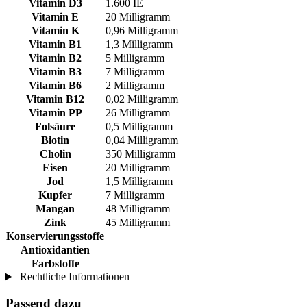
Vitamin D3
1.600 IE
Vitamin E
20 Milligramm
Vitamin K
0,96 Milligramm
Vitamin B1
1,3 Milligramm
Vitamin B2
5 Milligramm
Vitamin B3
7 Milligramm
Vitamin B6
2 Milligramm
Vitamin B12
0,02 Milligramm
Vitamin PP
26 Milligramm
Folsäure
0,5 Milligramm
Biotin
0,04 Milligramm
Cholin
350 Milligramm
Eisen
20 Milligramm
Jod
1,5 Milligramm
Kupfer
7 Milligramm
Mangan
48 Milligramm
Zink
45 Milligramm
Konservierungsstoffe
Antioxidantien
Farbstoffe
Rechtliche Informationen
Passend dazu